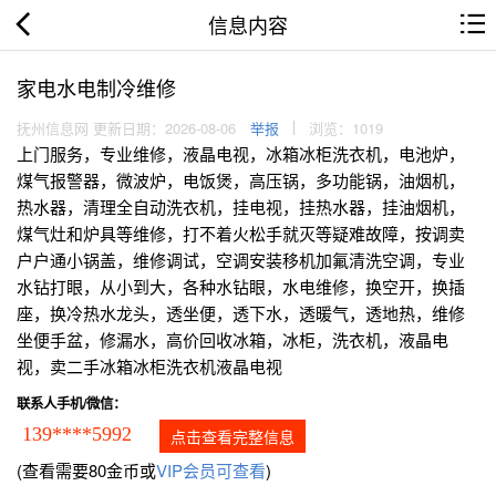
信息内容
家电水电制冷维修
抚州信息网 更新日期：2026-08-06
举报
浏览：1019
上门服务，专业维修，液晶电视，冰箱冰柜洗衣机，电池炉，
煤气报警器，微波炉，电饭煲，高压锅，多功能锅，油烟机，
热水器，清理全自动洗衣机，挂电视，挂热水器，挂油烟机，
煤气灶和炉具等维修，打不着火松手就灭等疑难故障，按调卖
户户通小锅盖，维修调试，空调安装移机加氟清洗空调，专业
水钻打眼，从小到大，各种水钻眼，水电维修，换空开，换插
座，换冷热水龙头，透坐便，透下水，透暖气，透地热，维修
坐便手盆，修漏水，高价回收冰箱，冰柜，洗衣机，液晶电
视，卖二手冰箱冰柜洗衣机液晶电视
联系人手机/微信：
139****5992
点击查看完整信息
(查看需要80金币或
VIP会员可查看
)