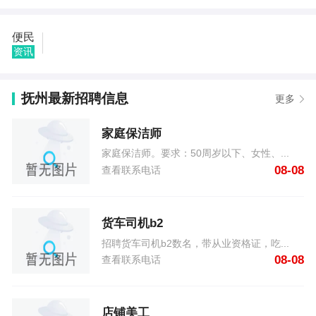
右 08-08
抚州用户135****6880发布了我想要租房子 08-08
便民
抚州用户130****5233发布了家庭保洁师 08-08
资讯
抚州用户151****9640发布了跑腿代驾，代购送餐 08-
08
抚州用户180****8971发布了求购市中心区小高层3室
抚州最新招聘信息
更多
精致装修 08-08
抚州用户183****3383发布了出售二手台式机电脑 08-
家庭保洁师
08
抚州用户199****6827发布了宾馆前台，超市收银员，
家庭保洁师。要求：50周岁以下、女性、...
淘宝客服 08-08
08-08
查看联系电话
抚州用户181****5577发布了求购学区房 08-08
抚州用户176****0894发布了18年奔腾X40自动高配
08-08
货车司机b2
抚州用户156****7152发布了全职兼职销售类 保安 08-
08
招聘货车司机b2数名，带从业资格证，吃...
08-08
查看联系电话
店铺美工